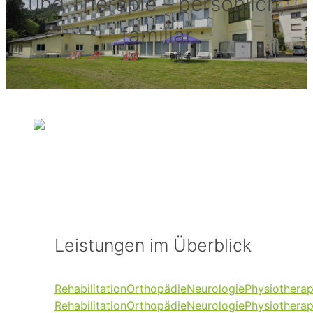
und Therapie – persönlich,
familiär
Leistungen im Überblick
Rehabilitation
Orthopädie
Neurologie
Physiotherap
Rehabilitation
Orthopädie
Neurologie
Physiotherap